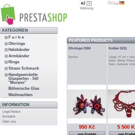
Kč
€
Währung
KATEGORIEN
F a r b e
FEATURED PRODUCTS
Ohrringe
Ohrringe 0384
Kollier 0211
Halsbänder
Armbänder
Stecker
Länge: 47 cm + verst
Kette, Steine: Precio
Ringe
Siam, Galvanik: sc
Strass Schmuck
Handgewickelte
Glasperlen - Stil
"Murano"
Böhmische Glas
Weihnachten
INFORMATION
Legal Notice
Kontakte
Über uns
950 Kč
5 500 K
zum Produkt
zum Produk