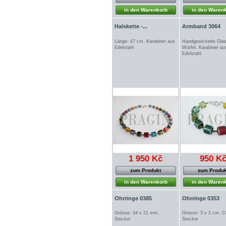
in den Warenkorb
in den Waren
Halskette -...
Armband 3064
Länge: 47 cm, Karabiner aus
Handgewickelte Glas
Edelstahl
Würfel, Karabiner au
Edelstahl
1 950 Kč
950 K
zum Produkt
zum Produk
in den Warenkorb
in den Waren
Ohrringe 0385
Ohrringe 0353
Grösse: 34 x 21 mm,
Grösse: 3 x 2 cm, Cl
Stecker
Stecker