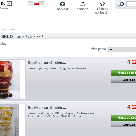
Kč
€
Měna
contact
sitemap
Přidat k
oblíbeným
eské sklo
 SKLO
Je zde 3 zboží.
roba
třídit podle
4 1
Replika starožitného...
K 
masivní pohár, váha 880 g, silně zlaceno
Přidat do ko
Zobrazit
4 1
Replika starožitného...
K 
masivní sklo, váha 1000g, 4 rytiny: St.Pantaleon,
St.Kunibert, Köln Dom, Grof St. Martin
Přidat do ko
Zobrazit