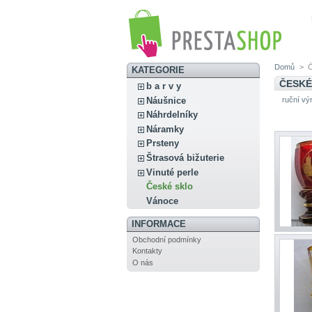
Domů
>
Č
KATEGORIE
ČESKÉ
b a r v y
Náušnice
ruční vý
Náhrdelníky
Náramky
Prsteny
Štrasová bižuterie
Vinuté perle
České sklo
Vánoce
INFORMACE
Obchodní podmínky
Kontakty
O nás