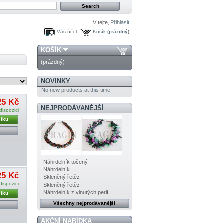
Vítejte,
Přihlásit
Váš účet
Košík
(prázdný)
KOŠÍK
(prázdný)
NOVINKY
No new products at this time
25 Kč
NEJPRODÁVANĚJŠÍ
dispozici
šíku
Náhrdelník točený
Náhrdelník
25 Kč
Skleněný řetěz
dispozici
Skleněný řetěz
Náhrdelník z vinutých perlí
šíku
Všechny nejprodávanější
AKČNÍ NABÍDKA