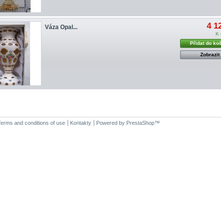
4 1
Váza Opal...
K 
Přidat do ko
Zobrazit
Terms and conditions of use
Kontakty
Powered by
PrestaShop
™