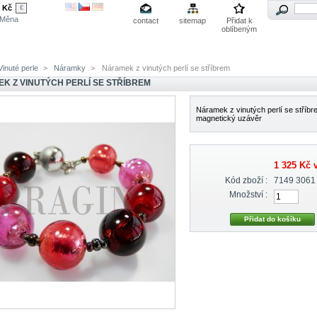
Kč
€
Měna
contact
sitemap
Přidat k
oblíbeným
inuté perle
>
Náramky
>
Náramek z vinutých perlí se stříbrem
K Z VINUTÝCH PERLÍ SE STŘÍBREM
Náramek z vinutých perlí se stříbr
magnetický uzávěr
1 325 Kč
v
Kód zboží :
7149 3061
Množství :