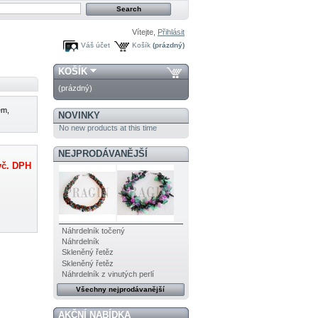
Vítejte,
Přihlásit
Váš účet
Košík
(prázdný)
KOŠÍK
(prázdný)
em,
NOVINKY
No new products at this time
NEJPRODÁVANĚJŠÍ
č. DPH
Náhrdelník točený
Náhrdelník
Skleněný řetěz
Skleněný řetěz
Náhrdelník z vinutých perlí
Všechny nejprodávanější
AKČNÍ NABÍDKA