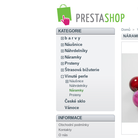
Domů
>
V
KATEGORIE
NÁRAME
b a r v y
Náušnice
Náhrdelníky
Náramky
Prsteny
Štrasová bižuterie
Vinuté perle
Náušnice
Náhrdelníky
Náramky
Prsteny
České sklo
Vánoce
INFORMACE
Obchodní podmínky
Kontakty
O nás