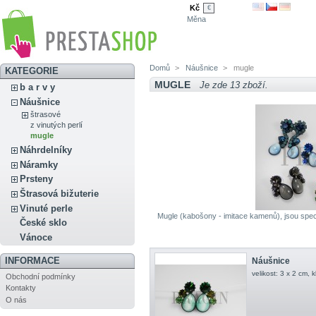
Kč
€
Měna
Domů
>
Náušnice
>
mugle
KATEGORIE
MUGLE
Je zde 13 zboží.
b a r v y
Náušnice
štrasové
z vinutých perlí
mugle
Náhrdelníky
Náramky
Prsteny
Štrasová bižuterie
Vinuté perle
Mugle (kabošony - imitace kamenů), jsou spec
České sklo
Vánoce
INFORMACE
Náušnice
velikost: 3 x 2 cm, 
Obchodní podmínky
Kontakty
O nás