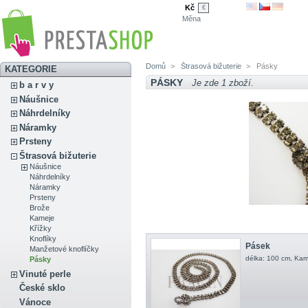
Kč
€
Měna
Domů
>
Štrasová bižuterie
>
Pásky
KATEGORIE
PÁSKY
Je zde 1 zboží.
b a r v y
Náušnice
Náhrdelníky
Náramky
Prsteny
Štrasová bižuterie
Náušnice
Náhrdelníky
Náramky
Prsteny
Brože
Kameje
Křížky
Knoflíky
Pásek
Manžetové knoflíčky
délka: 100 cm, Kam
Pásky
Vinuté perle
České sklo
Vánoce