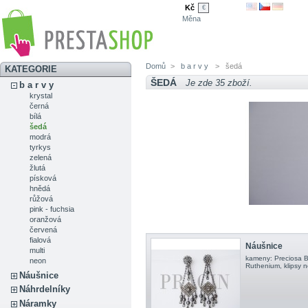
Kč
€
Měna
Domů
>
b a r v y
>
šedá
KATEGORIE
ŠEDÁ
Je zde 35 zboží.
b a r v y
krystal
černá
bílá
šedá
modrá
tyrkys
zelená
žlutá
písková
hnědá
růžová
pink - fuchsia
oranžová
červená
fialová
Náušnice
multi
kameny: Preciosa B
neon
Ruthenium, klipsy 
Náušnice
Náhrdelníky
Náramky