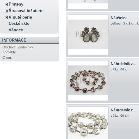
Prsteny
Štrasová bižuterie
Vinuté perle
Náušnice
České sklo
velikost: 3 x 2 cm, 
Vánoce
INFORMACE
Obchodní podmínky
Kontakty
O nás
Náhrdelník z...
délka: 60 cm
Náhrdelník z...
délka: 60 cm