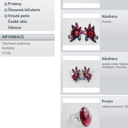
Prsteny
Štrasová bižuterie
Vinuté perle
Náušnice
České sklo
Pusety
Vánoce
INFORMACE
Obchodní podmínky
Kontakty
O nás
Náušnice
pusety nebo klapky
Amethyst, Fuchsia,
Prsten
velikost kamene: 25