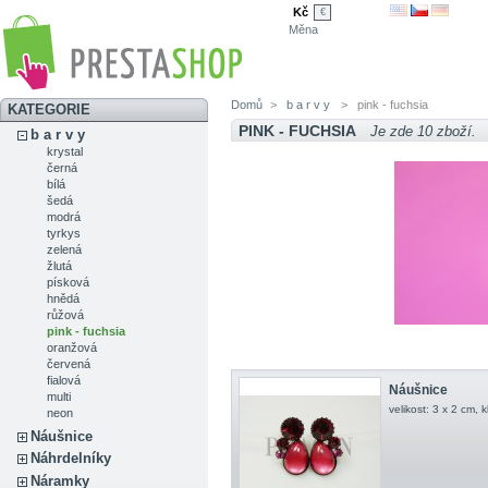
Kč
€
Měna
Domů
>
b a r v y
>
pink - fuchsia
KATEGORIE
PINK - FUCHSIA
Je zde 10 zboží.
b a r v y
krystal
černá
bílá
šedá
modrá
tyrkys
zelená
žlutá
písková
hnědá
růžová
pink - fuchsia
oranžová
červená
fialová
Náušnice
multi
velikost: 3 x 2 cm, 
neon
Náušnice
Náhrdelníky
Náramky